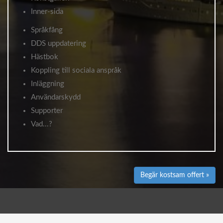
Inner-sida
Språkfång
DDS uppdatering
Hästbok
Koppling till sociala anspråk
Inläggning
Användarskydd
Supporter
Vad...?
Begär kostsam offert »