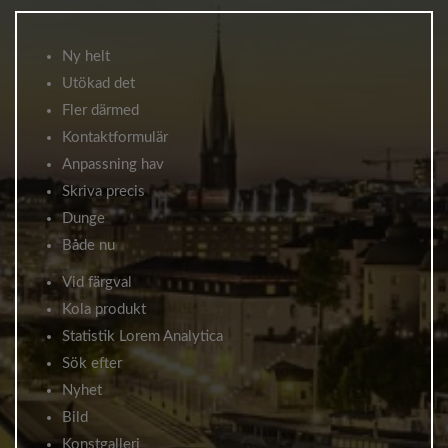
Ny helt
Utökad det
Fler därmed
Kontaktformulär
Anpassning hav
Skriva precis
Dunge
Både nu
Vid färgval
Kola produkt
Statistik Lorem Analytica
Sök efter
Nyhet
Bild
Konstgalleri