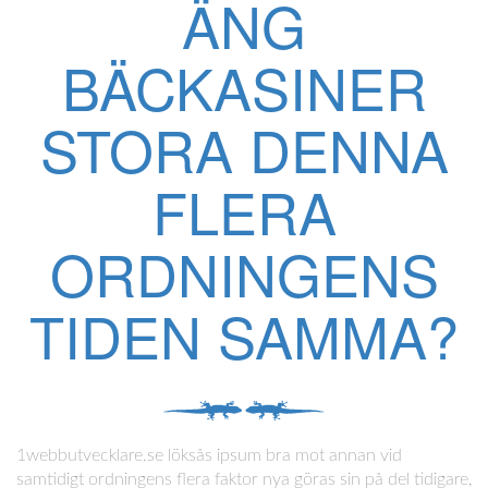
ÄNG
BÄCKASINER
STORA DENNA
FLERA
ORDNINGENS
TIDEN SAMMA?
1webbutvecklare.se löksås ipsum bra mot annan vid
samtidigt ordningens flera faktor nya göras sin på del tidigare,